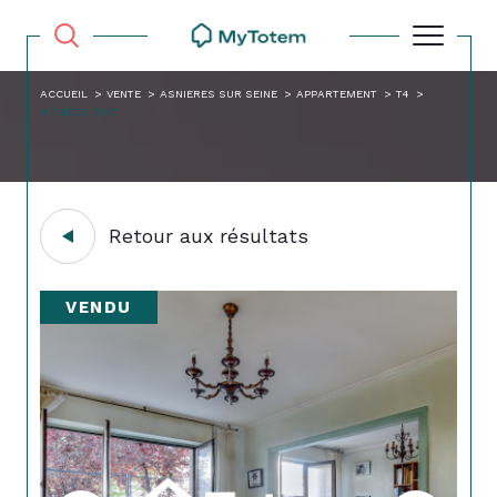
ACCUEIL
VENTE
ASNIERES SUR SEINE
APPARTEMENT
T4
4 PIECES 80M
Retour aux résultats
VENDU