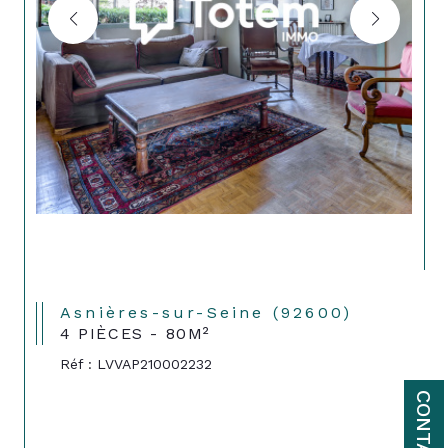
Asnières-sur-Seine (92600)
4 PIÈCES - 80M²
Réf : LVVAP210002232
CONTACT