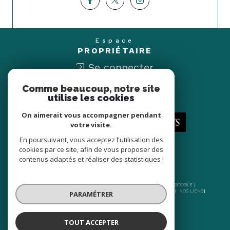
Espace
PROPRIÉTAIRE
Se connecter
Comme beaucoup, notre site
Nous
utilise les cookies
ADHÉRONS
On aimerait vous accompagner pendant
votre visite.
En poursuivant, vous acceptez l'utilisation des
cookies par ce site, afin de vous proposer des
contenus adaptés et réaliser des statistiques !
© 2026 | TOUS DROITS RÉSERVÉS | TRADUCTION POWERED BY GOOGLE |
NOS HONORAIRES
PLAN DU SITE
MENTIONS LÉGALES
ADMIN
NOS LIENS
PARAMÉTRER
POLITIQUE RGPD
COOKIES
TOUT ACCEPTER