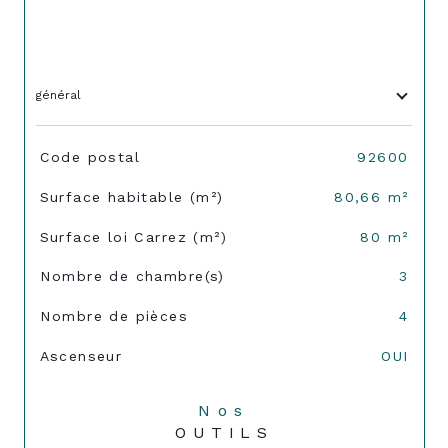
général
TRAD_SIROCCO_Caracteristique
Valeurs
Code postal
92600
Surface habitable (m²)
80,66 m²
Surface loi Carrez (m²)
80 m²
Nombre de chambre(s)
3
Nombre de pièces
4
Ascenseur
OUI
Nos
OUTILS