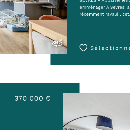
SÈVRES – Appartement 3
emménager À Sèvres, au
récemment ravalé , cet.
Sélectionn
370 000 €