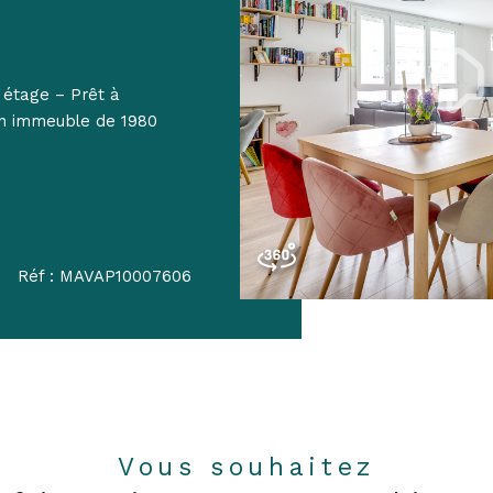
étage – Prêt à
un immeuble de 1980
Réf : MAVAP10007606
Vous souhaitez