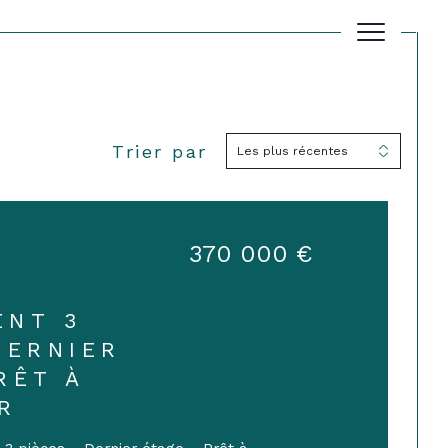
Trier par
Les plus récentes
Filtrer
Réinitialiser les filtres
370 000 €
ENT 3
DERNIER
RÊT À
R