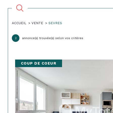
ACCUEIL
VENTE
SEVRES
Acheter
Lo
2
annonce(s) trouvée(s) selon vos critères
TYPE DE BIEN
de l'ancien
à l'a
du neuf
en sa
92310 - Sèvres
COUP DE COEUR
de l'immo pro
de l