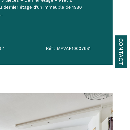
 pièces – Dernier étage – Prêt à
 dernier étage d’un immeuble de 1980
..
CONTACT
er
Réf : MAVAP10007681