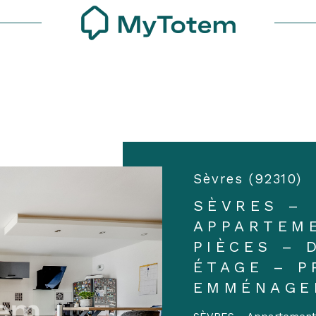
Voir les
2
annonces
uer
Estimer
1
LOCALISATION
BUDGET
nnée
isonnier
Sèvres (92310)
'immo pro
SÈVRES –
APPARTEM
PIÈCES – 
ÉTAGE – P
EMMÉNAGE