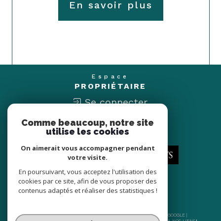
En savoir plus
Espace
PROPRIÉTAIRE
Se connecter
Comme beaucoup, notre site
Nous
utilise les cookies
ADHÉRONS
On aimerait vous accompagner pendant
votre visite.
En poursuivant, vous acceptez l'utilisation des
cookies par ce site, afin de vous proposer des
contenus adaptés et réaliser des statistiques !
© 2026 | TOUS DROITS RÉSERVÉS | TRADUCTION POWERED BY GOOGLE |