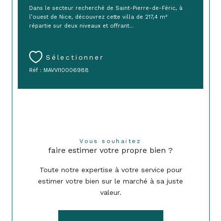
Dans le secteur recherché de Saint-Pierre-de-Féric, à
l’ouest de Nice, découvrez cette villa de 217,4 m²
répartie sur deux niveaux et offrant...
Sélectionner
Réf : MAVVI10006988
Vous souhaitez
faire estimer votre propre bien ?
Toute notre expertise à votre service pour
estimer votre bien sur le marché à sa juste
valeur.