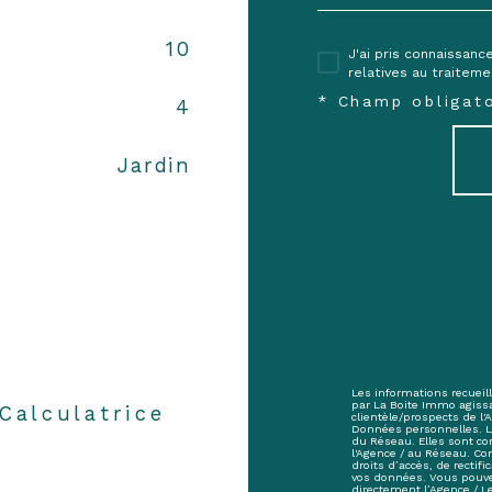
10
J'ai pris connaissanc
relatives au traitem
* Champ obligato
4
Jardin
Les informations recueill
par La Boite Immo agiss
Calculatrice
clientèle/prospects de l
Données personnelles. La 
du Réseau. Elles sont c
l'Agence / au Réseau. Co
droits d’accès, de rectifi
vos données. Vous pouve
directement l’Agence / L