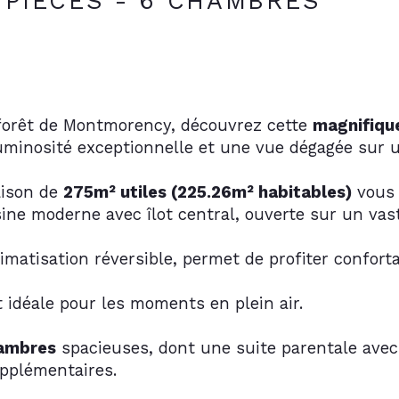
 PIÈCES - 6 CHAMBRES
 forêt de Montmorency, découvrez cette 
magnifiqu
uminosité exceptionnelle et une vue dégagée sur u
ison de 
275m² utiles (225.26m² habitables)
 vous 
ine moderne avec îlot central, ouverte sur un vas
imatisation réversible, permet de profiter conforta
t idéale pour les moments en plein air. 
hambres
 spacieuses, dont une suite parentale avec
upplémentaires.