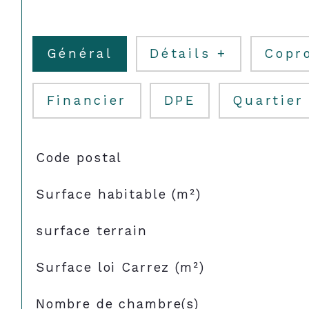
Général
Détails +
Copr
Financier
DPE
Quartier
TRAD_SIROCCO_Caracteristique
Valeurs
Code postal
Surface habitable (m²)
surface terrain
Surface loi Carrez (m²)
Nombre de chambre(s)