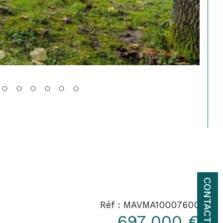
CONTACT
Réf : MAVMA10007600
697 000 €