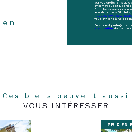
sur vos droits. Si vous e
Informatique et Libertés
CNIL. Nous vous informon
téléphonique « Bloctel », 
https://www.bloctel.gouv.
vous invitons à ne pas i
ien
Ce site est protégé par 
d'utilisation
de Google s
Ces biens peuvent aussi
VOUS INTÉRESSER
PRIX EN 