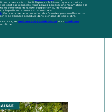
stimez, après avoir contacté l'Agence / le Réseau, que vos droits «
 » ne sont pas respectés, vous pouvez adresser une réclamation à la
s de l’existence de la liste d'opposition au démarchage
sur laquelle vous pouvez vous inscrire ici :
fr
. Dans le cadre de la protection des Données personnelles, nous
nscrire de Données sensibles dans le champ de saisie libre.
reCAPTCHA, les
Politiques de Confidentialité
et es
Conditions
'appliquent.
BAISSE