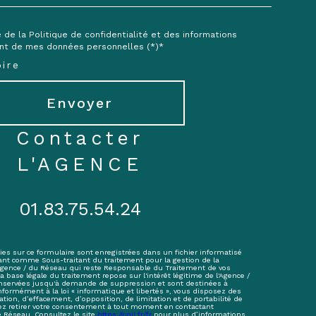
e de la Politique de confidentialité et des informations
ent de mes données personnelles (*)*
ire
Envoyer
contacter
L'AGENCE
01.83.75.54.24
ies sur ce formulaire sont enregistrées dans un fichier informatisé
ant comme Sous-traitant du traitement pour la gestion de la
'Agence / du Réseau qui reste Responsable du Traitement de vos
base légale du traitement repose sur l'intérêt légitime de l'Agence /
onservées jusqu'à demande de suppression et sont destinées à
nformément à la loi « informatique et libertés », vous disposez des
cation, d’effacement, d’opposition, de limitation et de portabilité de
z retirer votre consentement à tout moment en contactant
e Réseau. Consultez le site
https://cnil.fr/fr
pour plus d’informations