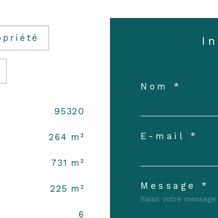
opriété
I
Nom *
95320
E-mail *
264 m²
731 m²
Message *
225 m²
6