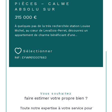
PIÈCES – CALME
ABSOLU SUR
315 000 €
À quelques pas de la très recherchée station Louise
Michel, au cœur de Levallois-Perret, découvrez un
appartement de charme bénéficiant d’une...
Sélectionner
Réf : EYVAP610007663
Vous souhaitez
faire estimer votre propre bien ?
Toute notre expertise à votre service pour