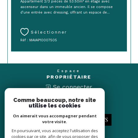
Appartement 2/3 pièces de 53.50m² en étage avec
ascenseur dans un immeuble ancien. Il se compose
d’une entrée avec dressing, offrant un espace de...
Sélectionner
Réf : MAVAP10007505
Espace
PROPRIÉTAIRE
Se connecter
Comme beaucoup, notre site
Nous
utilise les cookies
ADHÉRONS
On aimerait vous accompagner pendant
votre visite.
En poursuivant, vous acceptez l'utilisation des
cookies par ce site, afin de vous proposer des