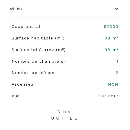
général
TRAD_SIROCCO_Caracteristique
Valeurs
Code postal
92300
Surface habitable (m²)
38 m²
Surface loi Carrez (m²)
38 m²
Nombre de chambre(s)
1
Nombre de pièces
2
Ascenseur
NON
Vue
Sur cour
Nos
OUTILS