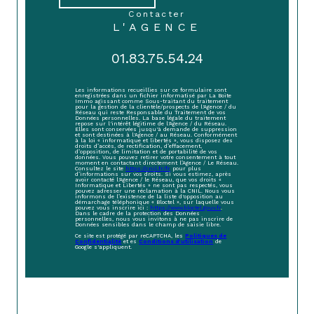
contacter
L'AGENCE
01.83.75.54.24
Les informations recueillies sur ce formulaire sont
enregistrées dans un fichier informatisé par La Boite
Immo agissant comme Sous-traitant du traitement
pour la gestion de la clientèle/prospects de l'Agence / du
Réseau qui reste Responsable du Traitement de vos
Données personnelles. La base légale du traitement
repose sur l'intérêt légitime de l'Agence / du Réseau.
Elles sont conservées jusqu'à demande de suppression
et sont destinées à l'Agence / au Réseau. Conformément
à la loi « informatique et libertés », vous disposez des
droits d’accès, de rectification, d’effacement,
d’opposition, de limitation et de portabilité de vos
données. Vous pouvez retirer votre consentement à tout
moment en contactant directement l’Agence / Le Réseau.
Consultez le site
https://cnil.fr/fr
pour plus
d’informations sur vos droits. Si vous estimez, après
avoir contacté l'Agence / le Réseau, que vos droits «
Informatique et Libertés » ne sont pas respectés, vous
pouvez adresser une réclamation à la CNIL. Nous vous
informons de l’existence de la liste d'opposition au
démarchage téléphonique « Bloctel », sur laquelle vous
pouvez vous inscrire ici :
https://www.bloctel.gouv.fr
.
Dans le cadre de la protection des Données
personnelles, nous vous invitons à ne pas inscrire de
Données sensibles dans le champ de saisie libre.
Ce site est protégé par reCAPTCHA, les
Politiques de
Confidentialité
et es
Conditions d'utilisation
de
Google s'appliquent.