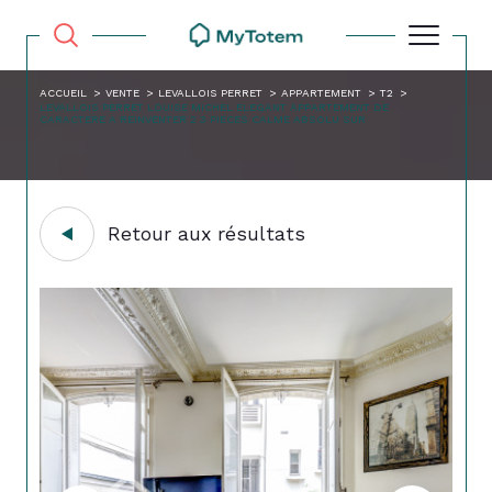
ACCUEIL
VENTE
LEVALLOIS PERRET
APPARTEMENT
T2
LEVALLOIS PERRET LOUISE MICHEL ELEGANT APPARTEMENT DE
CARACTERE A REINVENTER 2 3 PIECES CALME ABSOLU SUR
Retour aux résultats