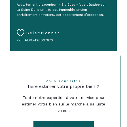
Appartement d’exception – 3 pièces – Vue dégagée sur
la Seine Dans un très bel immeuble ancien
parfaitement entretenu, cet appartement d’exception...
Sélectionner
Réf : HLVAP420007670
Vous souhaitez
faire estimer votre propre bien ?
Toute notre expertise à votre service pour
estimer votre bien sur le marché à sa juste
valeur.