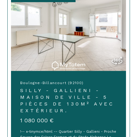
Boulogne-Billancourt (92100)
SILLY - GALLIENI -
MAISON DE VILLE - 5
PIÈCES DE 130M² AVEC
EXTÉRIEUR.
1 080 000 €
!-- x-tinymce/html -- Quartier Silly - Gallieni - Proche