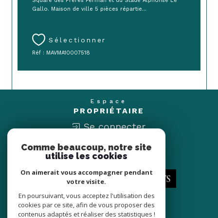
Square des Frères Ferman et du Stade Alphonse Le
Gallo. Maison de ville 5 pièces répartie...
Sélectionner
Réf : MAVMA10007518
Espace
PROPRIÉTAIRE
Se connecter
Comme beaucoup, notre site
Nous
utilise les cookies
ADHÉRONS
On aimerait vous accompagner pendant
votre visite.
En poursuivant, vous acceptez l'utilisation des
cookies par ce site, afin de vous proposer des
contenus adaptés et réaliser des statistiques !