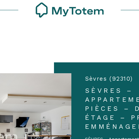
Voir les
2
annonces
uer
Estimer
1
LOCALISATION
BUDGET
nnée
isonnier
es
3 Pièces
Sèvres (92310)
'immo pro
SÈVRES –
APPARTEM
PIÈCES – 
ÉTAGE – P
EMMÉNAGE