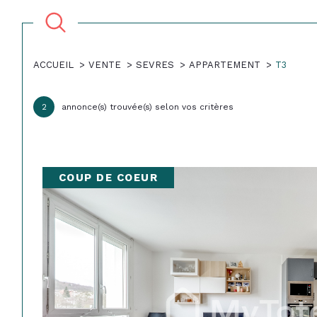
ACCUEIL
VENTE
SEVRES
APPARTEMENT
T3
Acheter
Lo
2
annonce(s) trouvée(s) selon vos critères
1
TYPE DE BIEN
de l'ancien
à l'a
du neuf
en sa
Appartement
92310 - Sèvr
COUP DE COEUR
de l'immo pro
de l