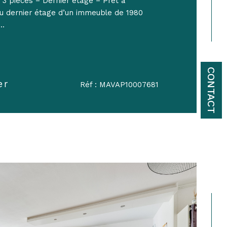
 pièces – Dernier étage – Prêt à
 dernier étage d’un immeuble de 1980
..
CONTACT
er
Réf : MAVAP10007681