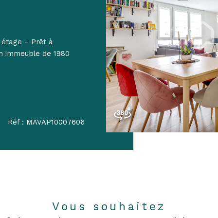
étage – Prêt à
un immeuble de 1980
Réf : MAVAP10007606
Vous souhaitez