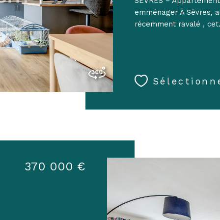
SÈVRES – Appartement 3
emménager À Sèvres, au
récemment ravalé , cet.
Sélectionn
370 000 €