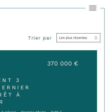
Trier par
Les plus récentes
Filtrer
Réinitialiser les filtres
370 000 €
ENT 3
DERNIER
RÊT À
R