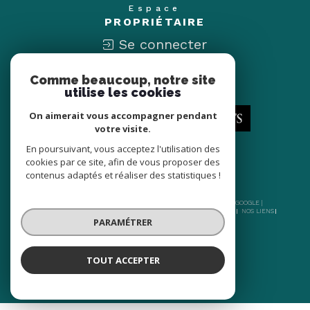
Espace
PROPRIÉTAIRE
Se connecter
Comme beaucoup, notre site
Nous
ADHÉRONS
utilise les cookies
On aimerait vous accompagner pendant
votre visite.
En poursuivant, vous acceptez l'utilisation des
cookies par ce site, afin de vous proposer des
contenus adaptés et réaliser des statistiques !
© 2026 | TOUS DROITS RÉSERVÉS | TRADUCTION POWERED BY GOOGLE |
NOS HONORAIRES
PLAN DU SITE
MENTIONS LÉGALES
ADMIN
NOS LIENS
PARAMÉTRER
POLITIQUE RGPD
COOKIES
TOUT ACCEPTER